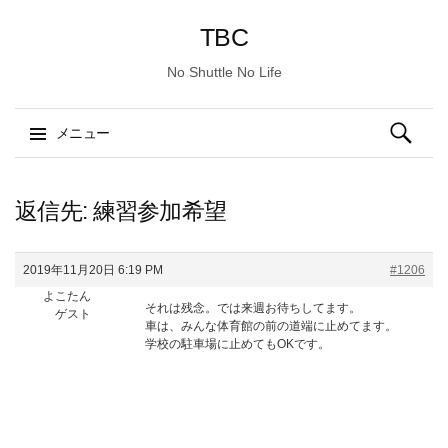
TBC
No Shuttle No Life
検
メニュー
索:
コ
ン
返信先: 練習参加希望
テ
ン
2019年11月20日 6:19 PM
#1206
ツ
よこたん
へ
それは残念。では来週お待ちしてます。
ゲスト
ス
車は、みんな体育館の前の道端に止めてます。
学校の駐車場に止めてもOKです。
キ
ッ
プ