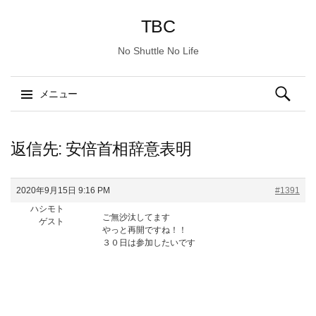
TBC
No Shuttle No Life
検
メニュー
索:
コ
ン
返信先: 安倍首相辞意表明
テ
ン
2020年9月15日 9:16 PM
#1391
ツ
ハシモト
へ
ご無沙汰してます
ゲスト
ス
やっと再開ですね！！
３０日は参加したいです
キ
ッ
プ