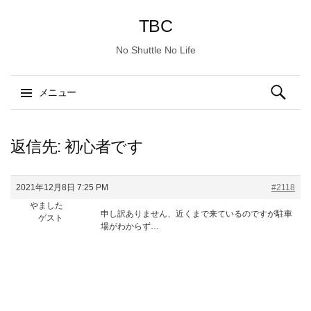
TBC
No Shuttle No Life
検
メニュー
索:
コ
ン
返信先: 初心者です
テ
ン
2021年12月8日 7:25 PM
#2118
ツ
やました
へ
申し訳ありません、近くまで来ているのですが駐車
ゲスト
ス
場がわからず…
キ
ッ
プ