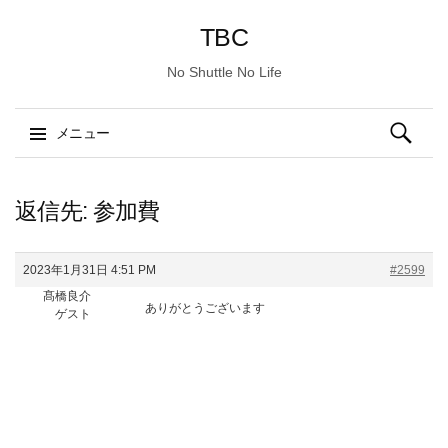
TBC
No Shuttle No Life
検
メニュー
索:
コ
ン
返信先: 参加費
テ
ン
2023年1月31日 4:51 PM
#2599
ツ
髙橋良介
へ
ありがとうございます
ゲスト
ス
キ
ッ
プ