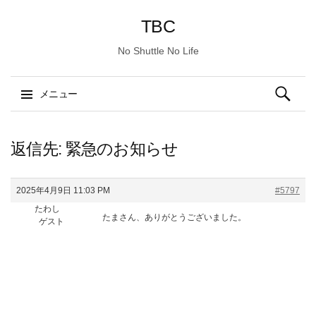
TBC
No Shuttle No Life
検
メニュー
索:
コ
ン
返信先: 緊急のお知らせ
テ
ン
2025年4月9日 11:03 PM
#5797
ツ
たわし
へ
たまさん、ありがとうございました。
ゲスト
ス
キ
ッ
プ