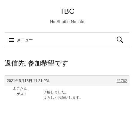
TBC
No Shuttle No Life
検
メニュー
索:
コ
ン
返信先: 参加希望です
テ
ン
2021年5月18日 11:21 PM
#1782
ツ
よこたん
へ
了解しました。
ゲスト
ス
よろしくお願いします。
キ
ッ
プ