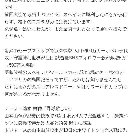
です。
前回大会でも格上のドイツ、スペインに勝利したにもかかわ
らず、格下のコスタリカには負けています。
久保選手はいませんが、また全員一丸となって勝利を掴んで
ください。
驚異のセーブストップで涙の快挙 人口約60万カーボベルデ代
表・守護神に世界が注目 試合後SNSフォロワー数が激増5万
→500万人突破
優勝候補のスペインがワールドカップ初出場のカーボベルデ
（アフリカの島国だそうですが、たわしは知りませんでし
た）にまさかのスコアレスドロー。やはりワールドカップは
何が起こるかわかりません。
ノーノー逃す 由伸「野球難しい」
山本由伸が歴史的快投で7勝目 あと4人で完全逃すも…失策ベ
ッツに笑顔で声かけ大谷と談笑 野手に感謝
ドジャースの山本由伸投手が13日のホワイトソックス戦に先