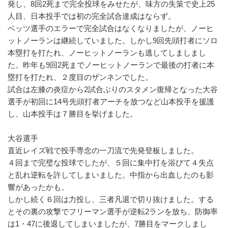
発し、8回2死まで完全投球をみせたが、味方の失策で史上25
人目、日本投手では初の完全試合達成はならず。
ベッツ選手のエラーで完全試合はなくなりましたが、ノーヒ
ットノーランは継続していました。しかし9回先頭打者にソロ
本塁打を打たれ、ノーヒットノーランも逃してしましまし
た。昨年も9回2死までノーヒットノーランで最後の打者に本
塁打を打たれ、２度目のザンネンでした。
試合は左膝の炎症から2試合ぶりのスタメン復帰となった大谷
選手が初回に14号先頭打者アーチを放つなど山本投手を援護
し、山本投手は７勝目を挙げました。
大谷選手
直近レイズ戦で投手専念の一刀流で先発登板しました。
４回まで完璧な投球でしたが、５回に集中打を浴びて４失点
と乱れ逆転を許してしまいました。中指から出血したのも影
響があったかも。
しかし続く６回は力投し、三者凡退で切り抜けました。する
とその裏の攻撃でフリーマン選手が逆転2ランを放ち、防御率
は1・47に後退してしまいましたが、7勝目をマークしまし