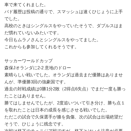
車で来てくれました。
バド履歴は投稿の通りで、スマッシュは速くひじょうに上手
でした。
高校のときはシングルスをやっていたそうで、ダブルスはま
だ慣れていないみたいです。
今日もムラノさんとシングルスをやってました。
これからも参加してくれるそうです。
サッカーワールドカップ
森保Jオランダに2-2 意地のドロー
素晴らしい戦いでした。オランダは過去まだ優勝はありませ
んが、準優勝3回の強豪国です。
過去の対戦成績は0勝1分2敗（2得点6失点）でまだ一度も勝っ
たことはありません。
勝てはしませんでしたが、2度追いついて引き分け、勝ち点１
を取れたことは日本の成長を感じさせる戦いでした。
ただこの試合で久保選手が膝を負傷、次の試合は出場絶望だ
そうで、ひじょうに残念です。
次戦は格下のチュニジア戦ですが、格下とはいえ注意が必要