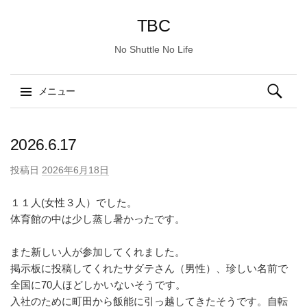
TBC
No Shuttle No Life
検
メニュー
索:
コ
ン
2026.6.17
テ
投稿日
2026年6月18日
ン
ツ
１１人(女性３人）でした。
へ
体育館の中は少し蒸し暑かったです。
ス
キ
また新しい人が参加してくれました。
ッ
掲示板に投稿してくれたサダテさん（男性）、珍しい名前で
プ
全国に70人ほどしかいないそうです。
入社のために町田から飯能に引っ越してきたそうです。自転