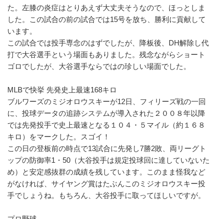
た。左膝の炎症はとりあえず大丈夫そうなので、ほっとしま
した。この試合の前の試合では15号を放ち、勝利に貢献して
います。
この試合では投手専念のはずでしたが、降板後、DH解除し代
打で大谷選手という場面もありました。残念ながらショート
ゴロでしたが、大谷選手ならではの珍しい場面でした。
MLBで快挙 先発史上最速168キロ
ブルワーズのミジオロウスキーが12日、フィリーズ戦の一回
に、投球データの追跡システムが導入された２００８年以降
では先発投手で史上最速となる１０４・５マイル（約１６８
キロ）をマークした。スゴイ！
この日の登板前の時点で13試合に先発し7勝2敗、両リーグト
ップの防御率1・50（大谷投手は規定投球回に達していないた
め）と安定感抜群の成績を残しています。このまま怪我など
がなければ、サイヤング賞はたぶんこのミジオロウスキー投
手でしょうね。もちろん、大谷投手に取ってほしいですが。
プロ野球