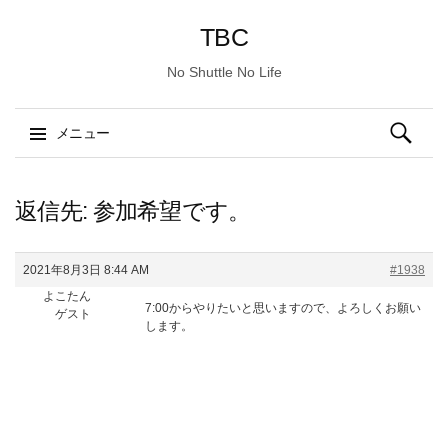
TBC
No Shuttle No Life
検
メニュー
索:
コ
ン
返信先: 参加希望です。
テ
ン
2021年8月3日 8:44 AM
#1938
ツ
よこたん
へ
7:00からやりたいと思いますので、よろしくお願い
ゲスト
ス
します。
キ
ッ
プ