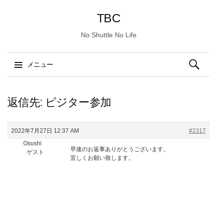
TBC
No Shuttle No Life
検
メニュー
索:
コ
ン
返信先: ビジター参加
テ
ン
2022年7月27日 12:37 AM
#2317
ツ
Osushi
へ
早速のお返事ありがとうございます。
ゲスト
ス
宜しくお願い致します。
キ
ッ
プ