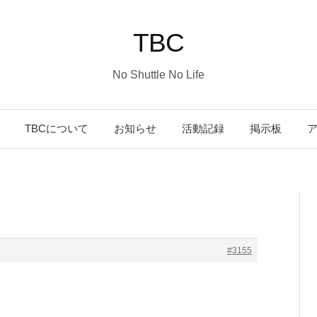
TBC
No Shuttle No Life
コ
TBCについて
お知らせ
活動記録
掲示板
ン
テ
ン
#3155
ツ