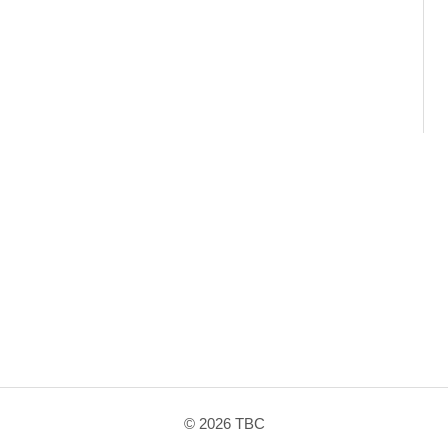
へ
ス
キ
ッ
プ
© 2026
TBC