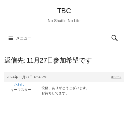
TBC
No Shuttle No Life
検
メニュー
索:
コ
ン
返信先: 11月27日参加希望です
テ
ン
2024年11月27日 4:54 PM
#3352
ツ
たわし
へ
投稿、ありがとうございます。
キーマスター
ス
お待ちしてます。
キ
ッ
プ