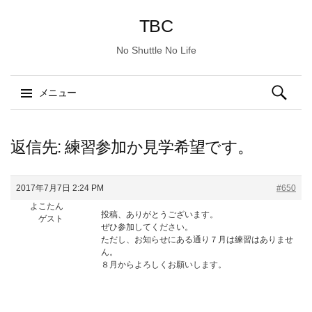
TBC
No Shuttle No Life
検
メニュー
索:
コ
ン
返信先: 練習参加か見学希望です。
テ
ン
2017年7月7日 2:24 PM
#650
ツ
よこたん
へ
投稿、ありがとうございます。
ゲスト
ス
ぜひ参加してください。
ただし、お知らせにある通り７月は練習はありませ
キ
ん。
ッ
８月からよろしくお願いします。
プ