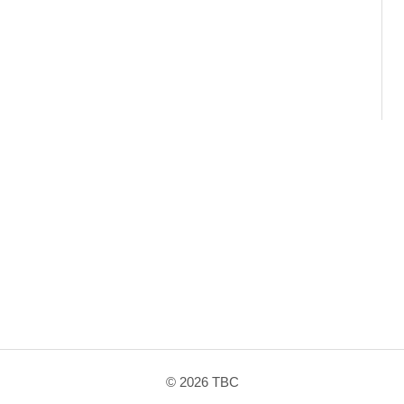
へ
ス
キ
ッ
プ
© 2026
TBC