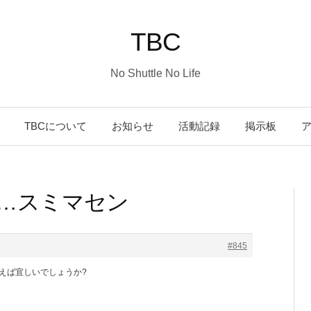
TBC
No Shuttle No Life
コ
TBCについて
お知らせ
活動記録
掲示板
ン
た…スミマセン
テ
ン
#845
えば宜しいでしょうか?
ツ