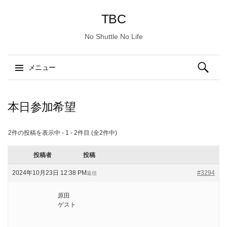
TBC
No Shuttle No Life
検
メニュー
索:
コ
ン
本日参加希望
テ
ン
2件の投稿を表示中 - 1 - 2件目 (全2件中)
ツ
へ
投稿者
投稿
ス
2024年10月23日 12:38 PM
#3294
返信
キ
ッ
原田
プ
ゲスト