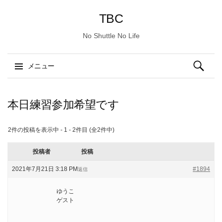
TBC
No Shuttle No Life
検
メニュー
索:
コ
ン
本日練習参加希望です
テ
ン
2件の投稿を表示中 - 1 - 2件目 (全2件中)
ツ
へ
投稿者
投稿
ス
2021年7月21日 3:18 PM
#1894
返信
キ
ッ
ゆうこ
プ
ゲスト