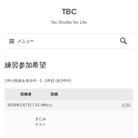
TBC
No Shuttle No Life
検
メニュー
索:
コ
ン
練習参加希望
テ
ン
2件の投稿を表示中 - 1 - 2件目 (全2件中)
ツ
へ
投稿者
投稿
ス
2018年2月7日 7:21 AM
#785
返信
キ
ッ
きたみ
プ
ゲスト