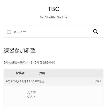
TBC
No Shuttle No Life
検
メニュー
索:
コ
ン
練習参加希望
テ
ン
2件の投稿を表示中 - 1 - 2件目 (全2件中)
ツ
へ
投稿者
投稿
ス
2017年4月18日 12:46 PM
#592
返信
キ
ッ
たくや
プ
ゲスト