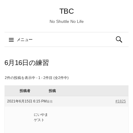
TBC
No Shuttle No Life
検
メニュー
索:
コ
ン
6月16日の練習
テ
ン
2件の投稿を表示中 - 1 - 2件目 (全2件中)
ツ
へ
投稿者
投稿
ス
2021年6月15日 6:15 PM
#1825
返信
キ
ッ
にいやま
プ
ゲスト