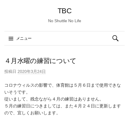
TBC
No Shuttle No Life
検
メニュー
索:
コ
ン
４月水曜の練習について
テ
投稿日
2020年3月24日
ン
ツ
コロナウィルスの影響で、体育館は５月６日まで使用できな
へ
いそうです。
ス
従いまして、残念ながら４月の練習はありません。
キ
５月の練習日につきましては、また４月２４日に更新します
ッ
ので、宜しくお願いします。
プ