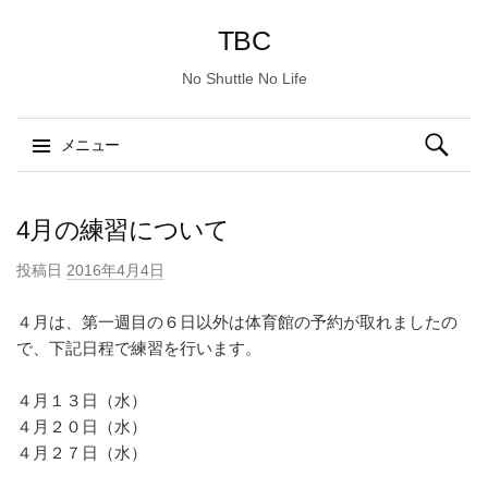
TBC
No Shuttle No Life
検
メニュー
索:
コ
ン
4月の練習について
テ
投稿日
2016年4月4日
ン
ツ
４月は、第一週目の６日以外は体育館の予約が取れましたの
へ
で、下記日程で練習を行います。
ス
キ
４月１３日（水）
ッ
４月２０日（水）
プ
４月２７日（水）