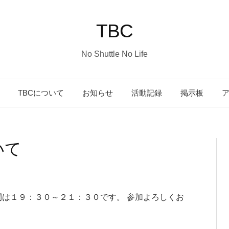
TBC
No Shuttle No Life
コ
TBCについて
お知らせ
活動記録
掲示板
ン
いて
テ
ン
間は１９：３０～２１：３０です。 参加よろしくお
ツ