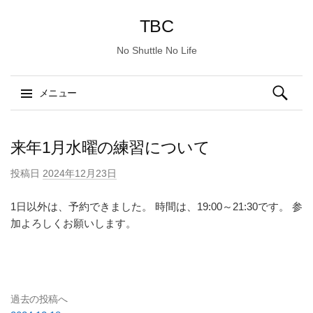
TBC
No Shuttle No Life
検
メニュー
索:
コ
ン
来年1月水曜の練習について
テ
投稿日
2024年12月23日
ン
ツ
1日以外は、予約できました。 時間は、19:00～21:30です。 参
へ
加よろしくお願いします。
ス
キ
ッ
プ
過去の投稿へ