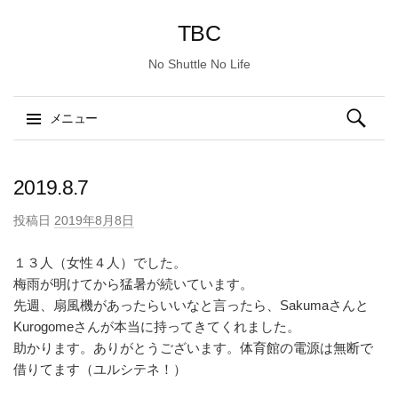
TBC
No Shuttle No Life
検
メニュー
索:
コ
ン
2019.8.7
テ
投稿日
2019年8月8日
ン
ツ
１３人（女性４人）でした。
へ
梅雨が明けてから猛暑が続いています。
ス
先週、扇風機があったらいいなと言ったら、Sakumaさんと
キ
Kurogomeさんが本当に持ってきてくれました。
ッ
助かります。ありがとうございます。体育館の電源は無断で
プ
借りてます（ユルシテネ！）