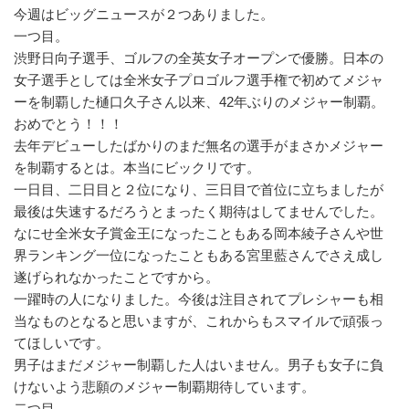
今週はビッグニュースが２つありました。
一つ目。
渋野日向子選手、ゴルフの全英女子オープンで優勝。日本の
女子選手としては全米女子プロゴルフ選手権で初めてメジャ
ーを制覇した樋口久子さん以来、42年ぶりのメジャー制覇。
おめでとう！！！
去年デビューしたばかりのまだ無名の選手がまさかメジャー
を制覇するとは。本当にビックリです。
一日目、二日目と２位になり、三日目で首位に立ちましたが
最後は失速するだろうとまったく期待はしてませんでした。
なにせ全米女子賞金王になったこともある岡本綾子さんや世
界ランキング一位になったこともある宮里藍さんでさえ成し
遂げられなかったことですから。
一躍時の人になりました。今後は注目されてプレシャーも相
当なものとなると思いますが、これからもスマイルで頑張っ
てほしいです。
男子はまだメジャー制覇した人はいません。男子も女子に負
けないよう悲願のメジャー制覇期待しています。
二つ目。