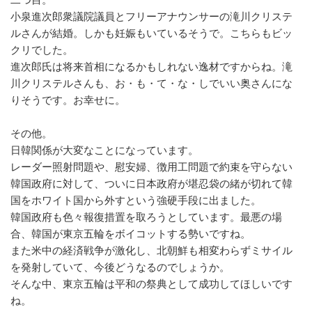
小泉進次郎衆議院議員とフリーアナウンサーの滝川クリステ
ルさんが結婚。しかも妊娠もいているそうで。こちらもビッ
クリでした。
進次郎氏は将来首相になるかもしれない逸材ですからね。滝
川クリステルさんも、お・も・て・な・しでいい奥さんにな
りそうです。お幸せに。
その他。
日韓関係が大変なことになっています。
レーダー照射問題や、慰安婦、徴用工問題で約束を守らない
韓国政府に対して、ついに日本政府が堪忍袋の緒が切れて韓
国をホワイト国から外すという強硬手段に出ました。
韓国政府も色々報復措置を取ろうとしています。最悪の場
合、韓国が東京五輪をボイコットする勢いですね。
また米中の経済戦争が激化し、北朝鮮も相変わらずミサイル
を発射していて、今後どうなるのでしょうか。
そんな中、東京五輪は平和の祭典として成功してほしいです
ね。