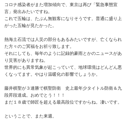
コロナ感染者がまた増加傾向で、東京は再び「緊急事態宣
言」発出みたいですね。
これで五輪は、たぶん無観客になりそうです。普通に盛り上
がった五輪が見たかった。
熱海土石流では人災の部分もあるみたいですが、亡くなられ
た方々のご冥福をお祈り致します。
それにしても、毎年のように記録的豪雨とかのニュースがあ
り災害がありますね。
世界的にも異常気象が起こっていて、地球環境はどんどん悪
くなってます。やはり温暖化の影響でしょうか。
藤井棋聖が３連勝で棋聖防衛 史上最年少タイトル防衛＆九
段昇段達成。おめでとう！！！
まだ１８歳で師匠を超える最高段位ですからね。凄いです。
ということで、また来週。