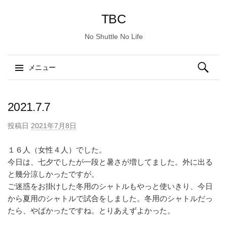
TBC
No Shuttle No Life
検
メニュー
索:
コ
ン
2021.7.7
テ
投稿日
2021年7月8日
ン
ツ
１６人（女性４人）でした。
へ
今日は、七夕でしたが一段と暑さが増してました。外に出る
ス
と幾分涼しかったですが。
キ
ご迷惑をお掛けした冬用のシャトルもやっと使いきり、今日
ッ
から夏用のシャトルで試合をしました。冬用のシャトルだっ
プ
たら、やばかったですね。とりあえずよかった。