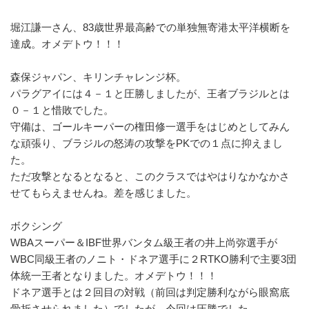
堀江謙一さん、83歳世界最高齢での単独無寄港太平洋横断を
達成。オメデトウ！！！
森保ジャパン、キリンチャレンジ杯。
パラグアイには４－１と圧勝しましたが、王者ブラジルとは
０－１と惜敗でした。
守備は、ゴールキーパーの権田修一選手をはじめとしてみん
な頑張り、ブラジルの怒涛の攻撃をPKでの１点に抑えまし
た。
ただ攻撃となるとなると、このクラスではやはりなかなかさ
せてもらえませんね。差を感じました。
ボクシング
WBAスーパー＆IBF世界バンタム級王者の井上尚弥選手が
WBC同級王者のノニト・ドネア選手に２RTKO勝利で主要3団
体統一王者となりました。オメデトウ！！！
ドネア選手とは２回目の対戦（前回は判定勝利ながら眼窩底
骨折させられました）でしたが、今回は圧勝でした。