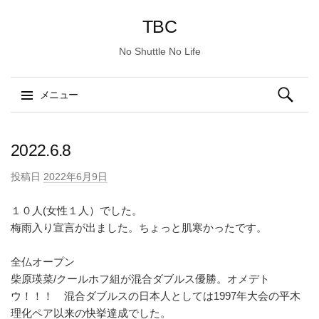
TBC
No Shuttle No Life
検
メニュー
索:
コ
ン
2022.6.8
テ
投稿日
2022年6月9日
ン
ツ
１０人(女性１人）でした。
へ
梅雨入り宣言が出ました。ちょっと肌寒かったです。
ス
キ
全仏オープン
ッ
柴原瑛菜/クールホフ組が混合ダブルス優勝。オメデト
プ
ウ！！！ 混合ダブルスの日本人としては1997年大会の平木
理化ペア以来の快挙達成でした。