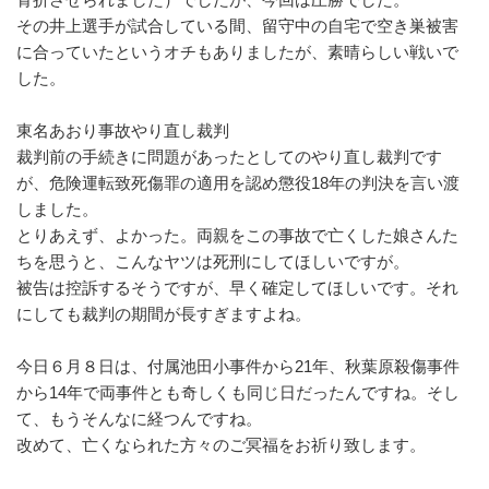
その井上選手が試合している間、留守中の自宅で空き巣被害
に合っていたというオチもありましたが、素晴らしい戦いで
した。
東名あおり事故やり直し裁判
裁判前の手続きに問題があったとしてのやり直し裁判です
が、危険運転致死傷罪の適用を認め懲役18年の判決を言い渡
しました。
とりあえず、よかった。両親をこの事故で亡くした娘さんた
ちを思うと、こんなヤツは死刑にしてほしいですが。
被告は控訴するそうですが、早く確定してほしいです。それ
にしても裁判の期間が長すぎますよね。
今日６月８日は、付属池田小事件から21年、秋葉原殺傷事件
から14年で両事件とも奇しくも同じ日だったんですね。そし
て、もうそんなに経つんですね。
改めて、亡くなられた方々のご冥福をお祈り致します。