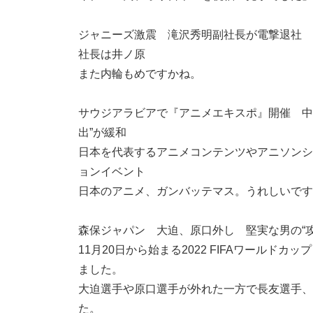
ジャニーズ激震 滝沢秀明副社長が電撃退社 
社長は井ノ原
また内輪もめですかね。
サウジアラビアで『アニメエキスポ』開催 中
出”が緩和
日本を代表するアニメコンテンツやアニソンシ
ョンイベント
日本のアニメ、ガンバッテマス。うれしいです
森保ジャパン 大迫、原口外し 堅実な男の“
11月20日から始まる2022 FIFAワールド
ました。
大迫選手や原口選手が外れた一方で長友選手、
た。