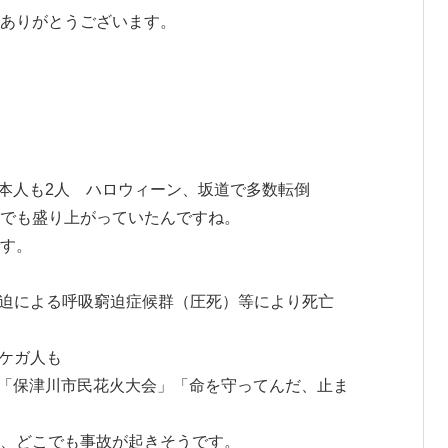
へ
ありがとうございます。
ス
キ
ッ
日本人も2人 ハロウィーン、坂道で多数転倒
でも盛り上がっていたんですね。
プ
す。
身圧迫による呼吸窮迫症候群（圧死）等により死亡
、ケガ人も
た「保津川市民花火大会」「命を守ってんだ、止ま
、どこでも事故が起きそうです。