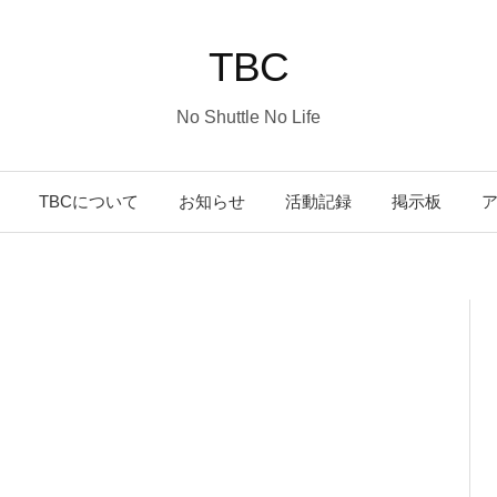
TBC
No Shuttle No Life
コ
TBCについて
お知らせ
活動記録
掲示板
ン
テ
ン
ツ