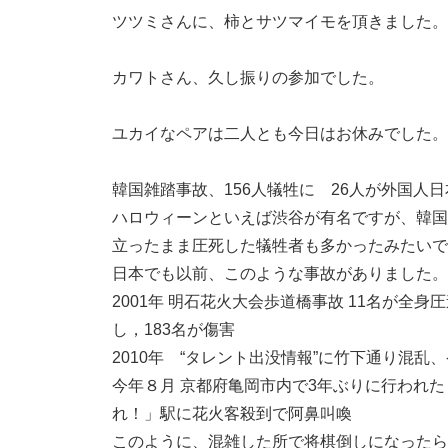
ツツミさんに、柿とサツマイモを頂きました。
カワトさん、久し振りの参加でした。
ユカイなペアは二人とも今日はお休みでした。
韓国雑踏事故、156人犠牲に 26人が外国人
ハロウィーンといえば渋谷が有名ですが、韓国
立ったまま圧死した犠牲者も多かったみたいで
日本でも以前、このような事故がありました。
2001年 明石花火大会歩道橋事故 11名が全
し，183名が傷害
2010年 “タレント出没情報”に竹下通り混乱
今年８月 京都府亀岡市内で3年ぶりに行われ
れ！」駅に花火客殺到で阿鼻叫喚
このように、混雑した所で将棋倒しになったら