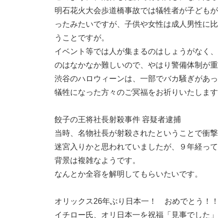
明石花火大会歩道橋事故では犠牲者が子どもが
ったみたいですが、子供や女性は成人男性に比
うことですが。
イベント等では人が集まるのはしょうがなく、
のはなかなか難しいので、やはり警備体制が重
渋谷のハロウィーンは、一部でバカ騒ぎがあっ
犠牲になった方々のご冥福をお祈りいたします
餃子の王将社長射殺事件 容疑者逮捕
当時、名物社長が射殺されたということで衝撃
迷宮入りかと思われていましたが、９年経って
背景は複雑なようです。
なんとか全容を解明してもらいたいです。
オリックス26年ぶり日本一！ おめでとう！
イチロー氏、オリ日本一を祝福「見事でした」