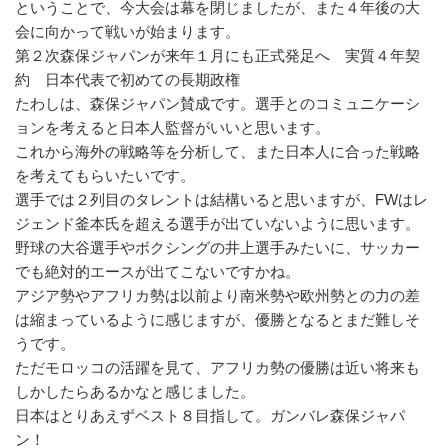
ということで、今大会は幕を閉じましたが、また４年後の大
会に向かって戦いが始まります。
第２次森保ジャパンが来年１月にも正式発足へ 実質４年契
約 日本代表で初めての長期政権
たわしは、森保ジャパン賛成です。選手とのコミュニケーシ
ョンを考えると日本人監督がいいと思います。
これから海外の戦略等を分析して、また日本人に合った戦略
を考えてもらいたいです。
選手では２列目のタレントは結構いると思いますが、FWはレ
ジェンド釜本氏を超える選手が出ていないように思います。
野球の大谷選手やボクシングの井上選手みたいに、サッカー
でも絶対的エースが出てこないですかね。
アジア勢やアフリカ勢は以前より南米勢や欧州勢との力の差
は縮まっているように感じますが、優勝となるとまだ難しそ
うです。
ただモロッコの活躍を見て、アフリカ勢の優勝は近い将来も
しかしたらあるかなと感じました。
日本はとりあえずベスト８目指して。ガンバレ森保ジャパ
ン！