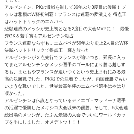
アルゼンチン、PKの激戦を制して36年ぶり3度目の優勝！ メ
ッシは悲願のW杯初制覇！フランスは連覇の夢潰える 得点王
はハットトリックのエムバペ
悲願達成のメッシが史上初となる2度目の大会MVPに！ 最優
秀GK＆若手賞もアルゼンチン独占
フランス連覇ならずも…エムバペが56年ぶり史上2人目のW杯
決勝ハットトリックで得点王 輝き放った
アルゼンチンが２点先行でフランスが追いつき、延長に入っ
てまたアルゼンチンがメッシ選手のゴールにより勝ち越しす
るも、またもやフランスが追いつくという史上まれにみる最
高の決勝戦でした。PK戦での決着でしたが、両国優勝でもい
いような戦いでした。世界最高年棒のエムバペ選手はやはり
凄かった。
アルゼンチンは伝説となっているディエゴ・マラドーナ選手
の活躍で優勝したメキシコ大会以来の優勝。そして、5大会連
続出場のメッシが、たぶん最後の大会でついにワールドカッ
プを手にしました。オメデトウ！！！