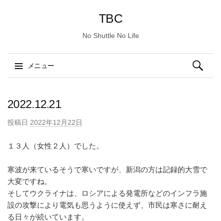
TBC
No Shuttle No Life
検
メニュー
索:
コ
ン
2022.12.21
テ
投稿日
2022年12月22日
ン
ツ
１３人（女性２人）でした。
へ
ス
寒波が来ているそうで寒いですが、新潟の方は記録的大雪で
キ
大変ですね。
ッ
そしてウクライナは、ロシアによる発電所などのインフラ施
プ
設の攻撃により電気も思うように使えず、市民は寒さに耐え
る日々が続いています。