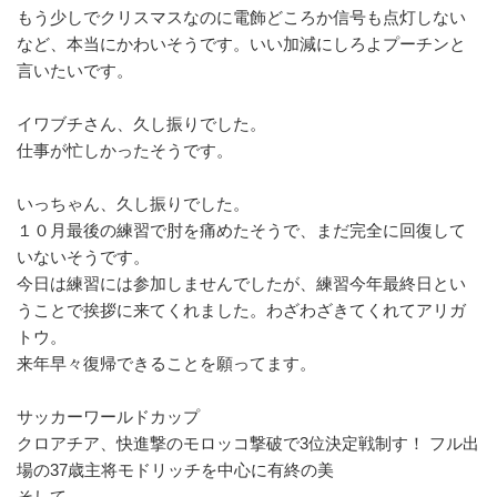
もう少しでクリスマスなのに電飾どころか信号も点灯しない
など、本当にかわいそうです。いい加減にしろよプーチンと
言いたいです。
イワブチさん、久し振りでした。
仕事が忙しかったそうです。
いっちゃん、久し振りでした。
１０月最後の練習で肘を痛めたそうで、まだ完全に回復して
いないそうです。
今日は練習には参加しませんでしたが、練習今年最終日とい
うことで挨拶に来てくれました。わざわざきてくれてアリガ
トウ。
来年早々復帰できることを願ってます。
サッカーワールドカップ
クロアチア、快進撃のモロッコ撃破で3位決定戦制す！ フル出
場の37歳主将モドリッチを中心に有終の美
そして、