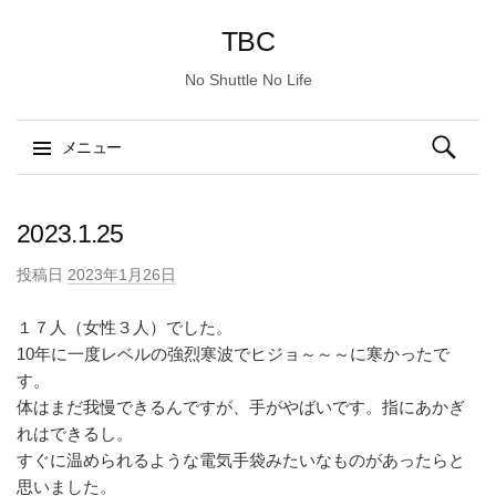
TBC
No Shuttle No Life
検
メニュー
索:
コ
ン
2023.1.25
テ
投稿日
2023年1月26日
ン
ツ
１７人（女性３人）でした。
へ
10年に一度レベルの強烈寒波でヒジョ～～～に寒かったで
ス
す。
キ
体はまだ我慢できるんですが、手がやばいです。指にあかぎ
ッ
れはできるし。
プ
すぐに温められるような電気手袋みたいなものがあったらと
思いました。