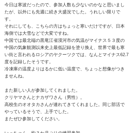
今日は寒波だったので、参加人数も少ないのかなと思いまし
たが、以外にも先週に続き大盛況でした。うれしい限りで
す。
それにしても、こちらの方はちょっと寒いだけですが、日本
海側では大雪などで大変ですね。
中国では最北端の黒竜江省漠河市の気温がマイナス５３度の
中国の気象観測以来史上最低記録を塗り換え、世界で最も寒
い街と言われるロシアのヤクーツクでは、なんとマイナス62.7
度を記録したそうです。
冷凍庫の温度よりはるかに低い温度で、ちょっと想像がつき
ませんね。
また新しい人が参加してくれました。
クリヤマさんとナカザワさん（男性）。
高校生のオオタカさんが連れてきてくれました。同じ部活で
やっているそうで、上手でした。
またぜひ参加してください。
いっちゃん、約３か月ぶりの練習参加。