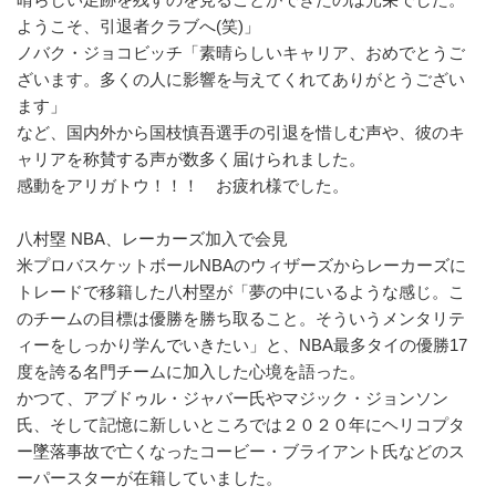
ようこそ、引退者クラブへ(笑)」
ノバク・ジョコビッチ「素晴らしいキャリア、おめでとうご
ざいます。多くの人に影響を与えてくれてありがとうござい
ます」
など、国内外から国枝慎吾選手の引退を惜しむ声や、彼のキ
ャリアを称賛する声が数多く届けられました。
感動をアリガトウ！！！ お疲れ様でした。
八村塁 NBA、レーカーズ加入で会見
米プロバスケットボールNBAのウィザーズからレーカーズに
トレードで移籍した八村塁が「夢の中にいるような感じ。こ
のチームの目標は優勝を勝ち取ること。そういうメンタリテ
ィーをしっかり学んでいきたい」と、NBA最多タイの優勝17
度を誇る名門チームに加入した心境を語った。
かつて、アブドゥル・ジャバー氏やマジック・ジョンソン
氏、そして記憶に新しいところでは２０２０年にヘリコプタ
ー墜落事故で亡くなったコービー・ブライアント氏などのス
ーパースターが在籍していました。