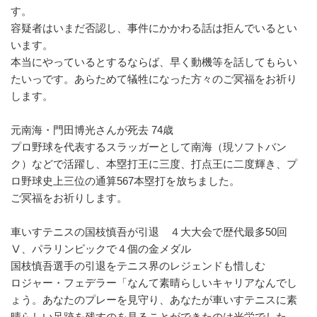
す。
容疑者はいまだ否認し、事件にかかわる話は拒んでいるとい
います。
本当にやっているとするならば、早く動機等を話してもらい
たいっです。あらためて犠牲になった方々のご冥福をお祈り
します。
元南海・門田博光さんが死去 74歳
プロ野球を代表するスラッガーとして南海（現ソフトバン
ク）などで活躍し、本塁打王に三度、打点王に二度輝き、プ
ロ野球史上三位の通算567本塁打を放ちました。
ご冥福をお祈りします。
車いすテニスの国枝慎吾が引退 ４大大会で歴代最多50回
Ⅴ、パラリンピックで４個の金メダル
国枝慎吾選手の引退をテニス界のレジェンドも惜しむ
ロジャー・フェデラー「なんて素晴らしいキャリアなんでし
ょう。あなたのプレーを見守り、あなたが車いすテニスに素
晴らしい足跡を残すのを見ることができたのは光栄でした。