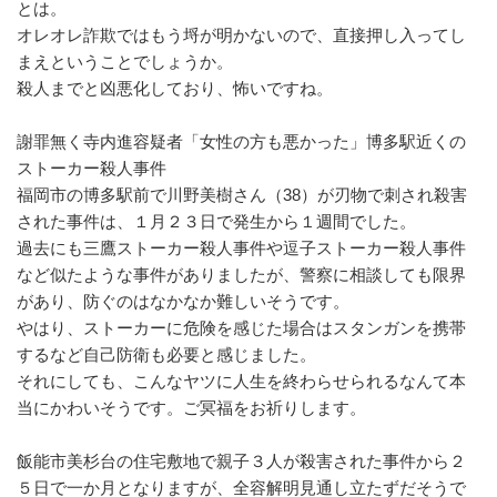
とは。
オレオレ詐欺ではもう埒が明かないので、直接押し入ってし
まえということでしょうか。
殺人までと凶悪化しており、怖いですね。
謝罪無く寺内進容疑者「女性の方も悪かった」博多駅近くの
ストーカー殺人事件
福岡市の博多駅前で川野美樹さん（38）が刃物で刺され殺害
された事件は、１月２３日で発生から１週間でした。
過去にも三鷹ストーカー殺人事件や逗子ストーカー殺人事件
など似たような事件がありましたが、警察に相談しても限界
があり、防ぐのはなかなか難しいそうです。
やはり、ストーカーに危険を感じた場合はスタンガンを携帯
するなど自己防衛も必要と感じました。
それにしても、こんなヤツに人生を終わらせられるなんて本
当にかわいそうです。ご冥福をお祈りします。
飯能市美杉台の住宅敷地で親子３人が殺害された事件から２
５日で一か月となりますが、全容解明見通し立たずだそうで