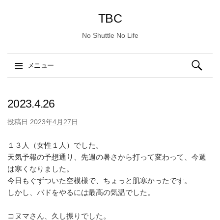
TBC
No Shuttle No Life
検
メニュー
索:
コ
ン
2023.4.26
テ
投稿日
2023年4月27日
ン
ツ
１３人（女性１人）でした。
へ
天気予報の予想通り、先週の暑さから打って変わって、今週
ス
は寒くなりました。
キ
今日もぐずついた空模様で、ちょっと肌寒かったです。
ッ
しかし、バドをやるには最高の気温でした。
プ
コヌマさん、久し振りでした。