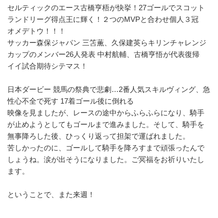
セルティックのエース古橋亨梧が快挙！27ゴールでスコット
ランドリーグ得点王に輝く！２つのMVPと合わせ個人３冠
オメデトウ！！！
サッカー森保ジャパン 三笘薫、久保建英らキリンチャレンジ
カップのメンバー26人発表 中村航輔、古橋亨悟が代表復帰
イイ試合期待シテマス！
日本ダービー 競馬の祭典で悲劇…2番人気スキルヴィング、急
性心不全で死す 17着ゴール後に倒れる
映像を見ましたが、レースの途中からふらふらになり、騎手
が止めようとしてもゴールまで進みました。そして、騎手を
無事降ろした後、ひっくり返って担架で運ばれました。
苦しかったのに、ゴールして騎手を降ろすまで頑張ったんで
しょうね。涙が出そうになりました。ご冥福をお祈りいたし
ます。
ということで、また来週！