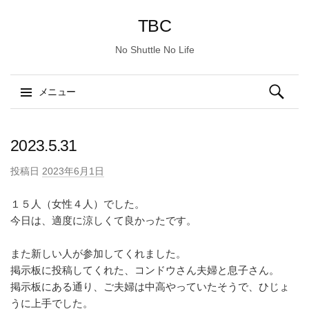
TBC
No Shuttle No Life
検
メニュー
索:
コ
ン
2023.5.31
テ
投稿日
2023年6月1日
ン
ツ
１５人（女性４人）でした。
へ
今日は、適度に涼しくて良かったです。
ス
キ
また新しい人が参加してくれました。
ッ
掲示板に投稿してくれた、コンドウさん夫婦と息子さん。
プ
掲示板にある通り、ご夫婦は中高やっていたそうで、ひじょ
うに上手でした。