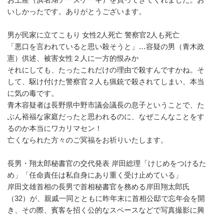
いしかったです。ありがとうございます。
男が民家に立てこもり 女性2人死亡 警察官2人も死亡
「悪口を言われていると思い殺そうと」…容疑の男（青木政
憲）供述、被害女性２人に一方的恨みか
それにしても、たったこれだけの理由で殺すんですかね。そ
して、駆け付けた警察官２人も猟銃で殺されてしまい、本当
に気の毒です。
青木容疑者は長野県中野市議会議長の息子ということで、た
ぶん裕福な家庭だったと思われるのに、なぜこんなことをす
るのか本当にワカリマセン！
亡くなられた方々のご冥福をお祈りいたします。
長男・翔太郎秘書官の交代発表 岸田総理「けじめをつけるた
め」「任命責任は私自身にあり重く受け止めている」
岸田文雄首相の長男で首相秘書官を務める岸田翔太郎氏
（32）が、親戚一同とともに昨年末に首相公邸で忘年会を開
き、その際、賓客を招く公的なスペースなどで写真撮影に興