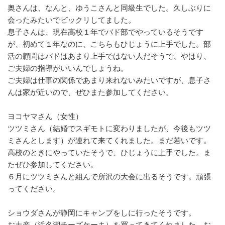
奥さんは、なんと、ゆうこさんと同級生でした。久しぶりに
会ったみたいでビックリしてました。
息子さんは、現在高校１年でバド部でやっているそうです
が、初めて１年なのに、こちらもひじょうに上手でした。部
活の顧問はバドはあまり上手ではない人だそうで、やはり、
ご夫婦の指導がいいんでしょうね。
ご夫婦は仕事の関係であまり来れないみたいですが、息子さ
んは家が近いので、ぜひまた参加してください。
ヨコヤマさん（女性）
ツツミさん（結婚でスギモトに変わりましたが、今後もツツ
ミさんとします）が連れて来てくれました。まだ若いです。
高校のときにやっていたそうで、ひじょうに上手でした。ま
たぜひ参加してください。
６月にツツミさんと組んで所沢の大会に出るそうです。頑張
ってください。
ショウダさんが静岡にキャンプをしに行ったそうです。
お土産（浜名湖チーズケーキ）を買ってきてくれました。お