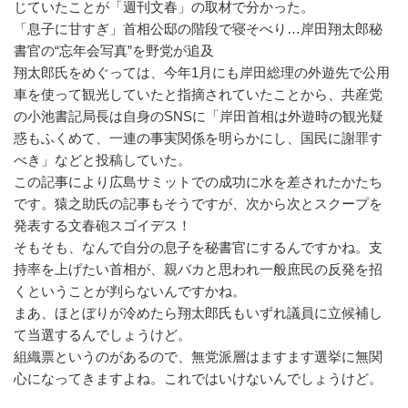
じていたことが「週刊文春」の取材で分かった。
「息子に甘すぎ」首相公邸の階段で寝そべり…岸田翔太郎秘
書官の“忘年会写真”を野党が追及
翔太郎氏をめぐっては、今年1月にも岸田総理の外遊先で公用
車を使って観光していたと指摘されていたことから、共産党
の小池書記局長は自身のSNSに「岸田首相は外遊時の観光疑
惑もふくめて、一連の事実関係を明らかにし、国民に謝罪す
べき」などと投稿していた。
この記事により広島サミットでの成功に水を差されたかたち
です。猿之助氏の記事もそうですが、次から次とスクープを
発表する文春砲スゴイデス！
そもそも、なんで自分の息子を秘書官にするんですかね。支
持率を上げたい首相が、親バカと思われ一般庶民の反発を招
くということが判らないんですかね。
まあ、ほとぼりが冷めたら翔太郎氏もいずれ議員に立候補し
て当選するんでしょうけど。
組織票というのがあるので、無党派層はますます選挙に無関
心になってきますよね。これではいけないんでしょうけど。