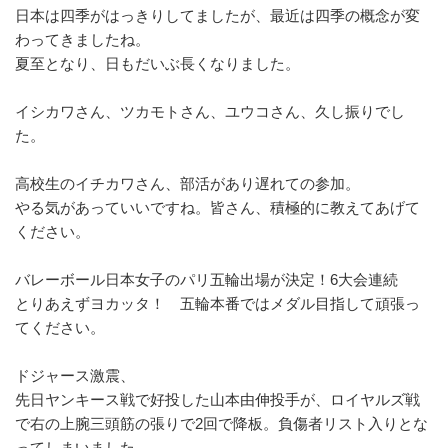
日本は四季がはっきりしてましたが、最近は四季の概念が変
わってきましたね。
夏至となり、日もだいぶ長くなりました。
イシカワさん、ツカモトさん、ユウコさん、久し振りでし
た。
高校生のイチカワさん、部活があり遅れての参加。
やる気があっていいですね。皆さん、積極的に教えてあげて
ください。
バレーボール日本女子のパリ五輪出場が決定！6大会連続
とりあえずヨカッタ！ 五輪本番ではメダル目指して頑張っ
てください。
ドジャース激震、
先日ヤンキース戦で好投した山本由伸投手が、ロイヤルズ戦
で右の上腕三頭筋の張りで2回で降板。負傷者リスト入りとな
ってしまいました。