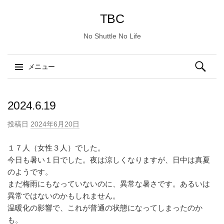
TBC
No Shuttle No Life
検
メニュー
索:
コ
ン
2024.6.19
テ
投稿日
2024年6月20日
ン
ツ
１７人（女性３人）でした。
へ
今日も暑い１日でした。夜は涼しくなりますが、日中は真夏
ス
のようです。
キ
まだ梅雨にもなっていないのに、異常な暑さです。あるいは
ッ
異常ではないのかもしれません。
プ
温暖化の影響で、これが普通の状態になってしまったのか
も。