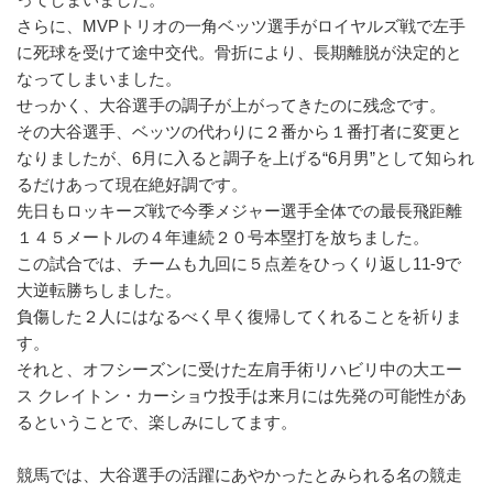
さらに、MVPトリオの一角ベッツ選手がロイヤルズ戦で左手
に死球を受けて途中交代。骨折により、長期離脱が決定的と
なってしまいました。
せっかく、大谷選手の調子が上がってきたのに残念です。
その大谷選手、ベッツの代わりに２番から１番打者に変更と
なりましたが、6月に入ると調子を上げる“6月男”として知られ
るだけあって現在絶好調です。
先日もロッキーズ戦で今季メジャー選手全体での最長飛距離
１４５メートルの４年連続２０号本塁打を放ちました。
この試合では、チームも九回に５点差をひっくり返し11-9で
大逆転勝ちしました。
負傷した２人にはなるべく早く復帰してくれることを祈りま
す。
それと、オフシーズンに受けた左肩手術リハビリ中の大エー
ス クレイトン・カーショウ投手は来月には先発の可能性があ
るということで、楽しみにしてます。
競馬では、大谷選手の活躍にあやかったとみられる名の競走