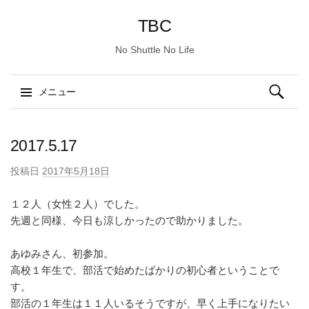
TBC
No Shuttle No Life
検
メニュー
索:
コ
ン
2017.5.17
テ
投稿日
2017年5月18日
ン
ツ
１２人（女性２人）でした。
へ
先週と同様、今日も涼しかったので助かりました。
ス
キ
あゆみさん、初参加。
ッ
高校１年生で、部活で始めたばかりの初心者ということで
プ
す。
部活の１年生は１１人いるそうですが、早く上手になりたい