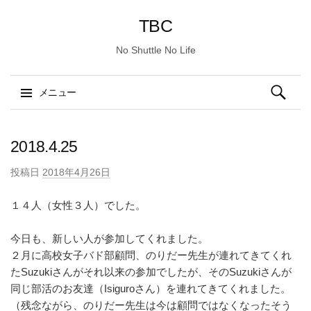
TBC
No Shuttle No Life
検
メニュー
索:
コ
ン
2018.4.25
テ
投稿日
2018年4月26日
ン
ツ
１４人（女性３人）でした。
へ
ス
今日も、新しい人が参加してくれました。
キ
２月に高校女子バド部顧問、のりだー先生が連れてきてくれ
ッ
たSuzukiさんがそれ以来の参加でしたが、そのSuzukiさんが
プ
同じ部活のお友達（Isiguroさん）を連れてきてくれました。
（残念ながら、のりだー先生は今は顧問ではなくなったそう