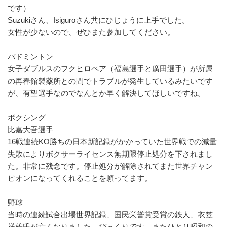
です）
Suzukiさん、Isiguroさん共にひじょうに上手でした。
女性が少ないので、ぜひまた参加してください。
バドミントン
女子ダブルスのフクヒロペア（福島選手と廣田選手）が所属
の再春館製薬所との間でトラブルが発生しているみたいです
が、有望選手なのでなんとか早く解決してほしいですね。
ボクシング
比嘉大吾選手
16戦連続KO勝ちの日本新記録がかかっていた世界戦での減量
失敗によりボクサーライセンス無期限停止処分を下されまし
た。非常に残念です。停止処分が解除されてまた世界チャン
ピオンになってくれることを願ってます。
野球
当時の連続試合出場世界記録、国民栄誉賞受賞の鉄人、衣笠
祥雄氏が亡くなりました。びっくりです。またひとり昭和の