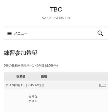
TBC
No Shuttle No Life
検
メニュー
索:
コ
ン
練習参加希望
テ
ン
5件の投稿を表示中 - 1 - 5件目 (全5件中)
ツ
へ
投稿者
投稿
ス
2017年3月15日 7:45 AM
#557
返信
キ
ッ
まりな
プ
ゲスト