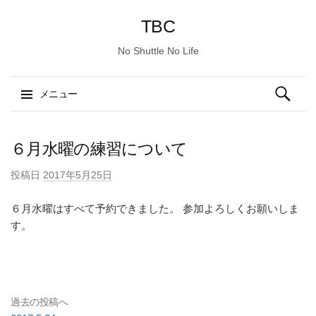
TBC
No Shuttle No Life
検
メニュー
索:
コ
ン
６月水曜の練習について
テ
投稿日
2017年5月25日
ン
ツ
６月水曜はすべて予約できました。 参加よろしくお願いしま
へ
す。
ス
キ
ッ
プ
過去の投稿へ