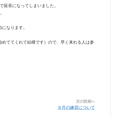
へ
まで延長になってしまいました。
。
ス
活動になります。
キ
。
は始めててくれて結構です）ので、早く来れる人は参
ッ
プ
次の投稿へ
９月の練習について