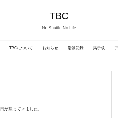
TBC
No Shuttle No Life
コ
TBCについて
お知らせ
活動記録
掲示板
ン
テ
ン
ツ
日が戻ってきました。