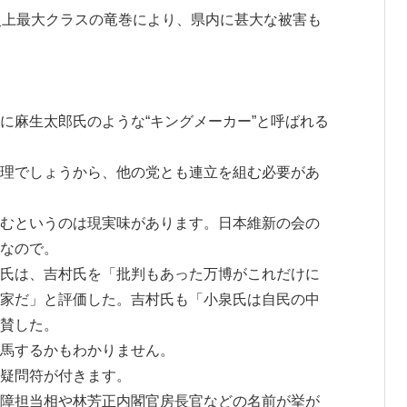
へ
史上最大クラスの竜巻により、県内に甚大な被害も
ス
キ
に麻生太郎氏のような“キングメーカー”と呼ばれる
ッ
理でしょうから、他の党とも連立を組む必要があ
プ
むというのは現実味があります。日本維新の会の
なので。
氏は、吉村氏を「批判もあった万博がこれだけに
家だ」と評価した。吉村氏も「小泉氏は自民の中
賛した。
馬するかもわかりません。
疑問符が付きます。
障担当相や林芳正内閣官房長官などの名前が挙が