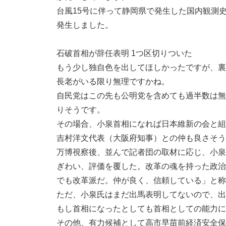
台風15号に伴って静岡県で発生した国内観測
発生しました。
石破首相が辞任表明 1つ区切りついた
もう少し独自色を出してほしかったですが、裏
長老がいる限り無理ですかね。
自民党はこの先も公明党を含めても過半数は無
りそうです。
その場合、小泉首相になれば日本維新の会と組
吉村洋文代表（大阪府知事）との仲も良さそう
万博視察後、並んで記者団の取材に応じ、小泉
ぎわい、評価を覆した。改革の魂を持った政治
でも改革派だ。仲が良く、信頼している」と称
ただ、小泉氏はまだ出馬表明してないので、出
もし首相になったとしても首相としての能力に
その他、有力候補として高市早苗前経済安全保