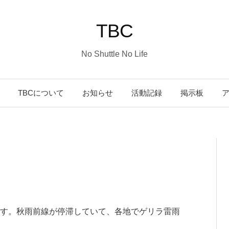
TBC
No Shuttle No Life
コ
TBCについて
お知らせ
活動記録
掲示板
ン
テ
ン
ツ
す。秋雨前線が停滞していて、各地でゲリラ雷雨