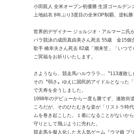
小田凱人 全米オープン初優勝 生涯ゴールデ
上地結衣 8年ぶり3度目の全米OP制覇、逆転
世界的デザイナー ジョルジオ・アルマーニ氏が
パラ競泳の成田真由美さん死去 55歳 金15
歌手 橋幸夫さん死去 82歳「潮来笠」「いつ
ご冥福をお祈りいたします。
さようなら、競走馬ハルウララ…〝113連敗し
その〝弱さ〟ゆえに国民的アイドルとなった「
で天寿を全うしました。
1998年のデビューから一度も勝てず、連敗
ころだが、そのひたむきな姿が「リストラ時代
ムを巻き起こした。１着になることがないから
守りとして飛ぶように売れた。
競走馬を擬人化した大人気ゲーム『ウマ娘 プ