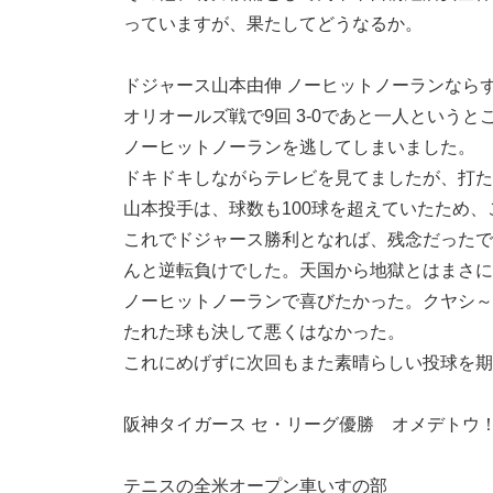
っていますが、果たしてどうなるか。
ドジャース山本由伸 ノーヒットノーランなら
オリオールズ戦で9回 3-0であと一人という
ノーヒットノーランを逃してしまいました。
ドキドキしながらテレビを見てましたが、打た
山本投手は、球数も100球を超えていたため
これでドジャース勝利となれば、残念だったで
んと逆転負けでした。天国から地獄とはまさに
ノーヒットノーランで喜びたかった。クヤシ～
たれた球も決して悪くはなかった。
これにめげずに次回もまた素晴らしい投球を期
阪神タイガース セ・リーグ優勝 オメデトウ
テニスの全米オープン車いすの部