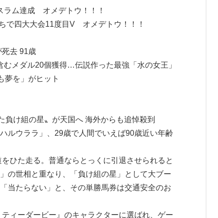
ンスラム達成 オメデトウ！！！
勝ちで四大大会11度目V オメデトウ！！！
死去 91歳
個含むメダル20個獲得…伝説作った最強「水の女王」
でも夢を」がヒット
た負け組の星〟が天国へ 海外からも追悼殺到
ハルウララ」、29歳で人間でいえば90歳近い年齢
街道をひた走る。普通ならとっくに引退させられると
」の世相と重なり、「負け組の星」として大ブー
「当たらない」と、その単勝馬券は交通安全のお
リティーダービー』のキャラクターに選ばれ、ゲー