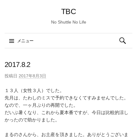
TBC
No Shuttle No Life
検
メニュー
索:
コ
ン
2017.8.2
テ
投稿日
2017年8月3日
ン
ツ
１３人（女性３人）でした。
へ
先月は、たわしのミスで予約できなくてすみませんでした。
ス
なので、一ヶ月ぶりの再開でした。
キ
だいぶ暑くなり、これから夏本番ですが、今日は比較的涼し
ッ
かったので助かりました。
プ
まるのさんから、お土産を頂きました。ありがとうございま